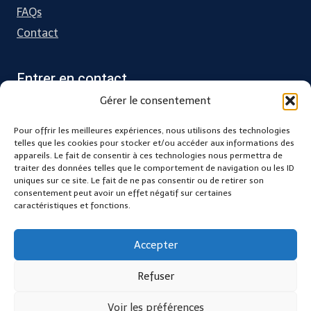
FAQs
Contact
Entrer en contact
Gérer le consentement
Charente Maritime
Pour offrir les meilleures expériences, nous utilisons des technologies
31 grande rue, 17330 Villeneuve la Comtesse
telles que les cookies pour stocker et/ou accéder aux informations des
appareils. Le fait de consentir à ces technologies nous permettra de
traiter des données telles que le comportement de navigation ou les ID
contact@kifbody.fr
uniques sur ce site. Le fait de ne pas consentir ou de retirer son
consentement peut avoir un effet négatif sur certaines
caractéristiques et fonctions.
Accepter
Refuser
© 2026 KIFBODY les formations qui ont du sens - Thème WordPress
par
Kadence WP
Voir les préférences