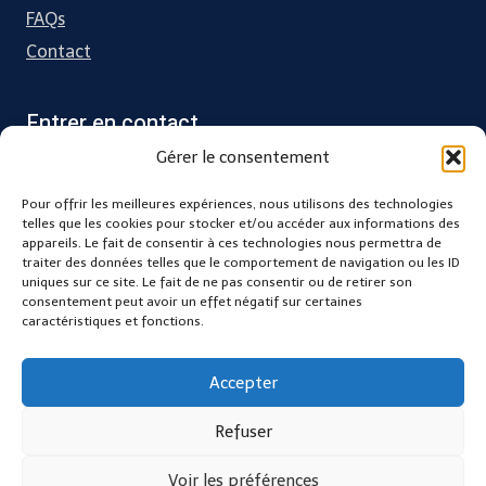
FAQs
Contact
Entrer en contact
Gérer le consentement
Charente Maritime
Pour offrir les meilleures expériences, nous utilisons des technologies
31 grande rue, 17330 Villeneuve la Comtesse
telles que les cookies pour stocker et/ou accéder aux informations des
appareils. Le fait de consentir à ces technologies nous permettra de
traiter des données telles que le comportement de navigation ou les ID
contact@kifbody.fr
uniques sur ce site. Le fait de ne pas consentir ou de retirer son
consentement peut avoir un effet négatif sur certaines
caractéristiques et fonctions.
Accepter
Refuser
© 2026 KIFBODY les formations qui ont du sens - Thème WordPress
par
Kadence WP
Voir les préférences