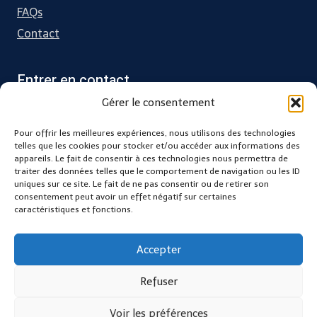
FAQs
Contact
Entrer en contact
Gérer le consentement
Charente Maritime
Pour offrir les meilleures expériences, nous utilisons des technologies
31 grande rue, 17330 Villeneuve la Comtesse
telles que les cookies pour stocker et/ou accéder aux informations des
appareils. Le fait de consentir à ces technologies nous permettra de
traiter des données telles que le comportement de navigation ou les ID
contact@kifbody.fr
uniques sur ce site. Le fait de ne pas consentir ou de retirer son
consentement peut avoir un effet négatif sur certaines
caractéristiques et fonctions.
Accepter
Refuser
© 2026 KIFBODY les formations qui ont du sens - Thème WordPress
par
Kadence WP
Voir les préférences