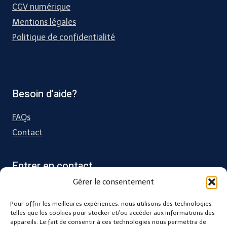
CGV numérique
Mentions légales
Politique de confidentialité
Besoin d’aide?
FAQs
Contact
Entrer en contact
Gérer le consentement
Charente Maritime
Pour offrir les meilleures expériences, nous utilisons des technologies
31 grande rue, 17330 Villeneuve la Comtesse
telles que les cookies pour stocker et/ou accéder aux informations des
appareils. Le fait de consentir à ces technologies nous permettra de