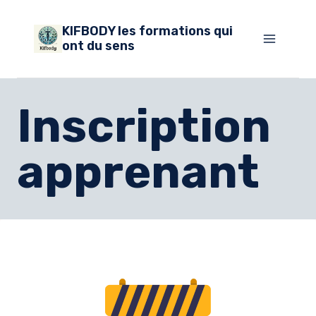
Aller
KIFBODY les formations qui
au
ont du sens
contenu
Inscription
apprenant